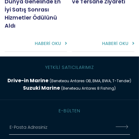
Dünya Genelinde En
ve Tersane Ziyareti
İyi Satış Sonrası
Hizmetler Ödülünü
Aldı
HABERİ OKU
HABERİ OKU
YETKİLİ SATICILARIMIZ
Drive-in Marine
(Beneteau Antares OB, BMA, BWA, T-Tender)
Suzuki Marine
(Beneteau Antares 8 Fishing)
E-BÜLTEN