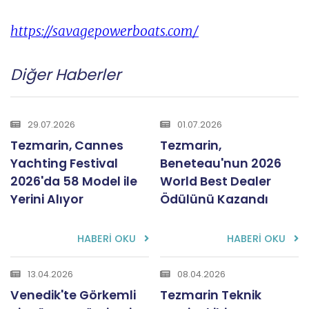
https://savagepowerboats.com/
Diğer Haberler
29.07.2026
01.07.2026
Tezmarin, Cannes
Tezmarin,
Yachting Festival
Beneteau'nun 2026
2026'da 58 Model ile
World Best Dealer
Yerini Alıyor
Ödülünü Kazandı
HABERİ OKU
HABERİ OKU
13.04.2026
08.04.2026
Venedik'te Görkemli
Tezmarin Teknik