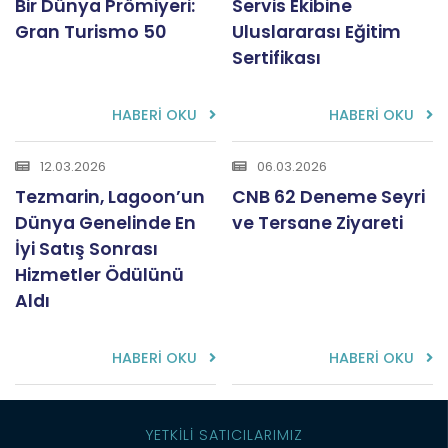
Bir Dünya Prömiyeri:
Servis Ekibine
Gran Turismo 50
Uluslararası Eğitim
Sertifikası
HABERİ OKU
HABERİ OKU
12.03.2026
06.03.2026
Tezmarin, Lagoon’un
CNB 62 Deneme Seyri
Dünya Genelinde En
ve Tersane Ziyareti
İyi Satış Sonrası
Hizmetler Ödülünü
Aldı
HABERİ OKU
HABERİ OKU
YETKİLİ SATICILARIMIZ