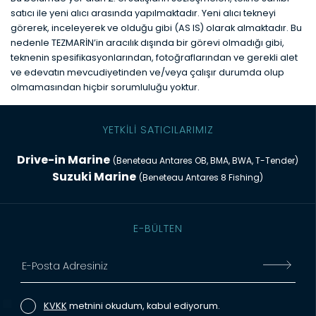
satıcı ile yeni alıcı arasında yapılmaktadır. Yeni alıcı tekneyi
görerek, inceleyerek ve olduğu gibi (AS IS) olarak almaktadır. Bu
nedenle TEZMARİN’in aracılık dışında bir görevi olmadığı gibi,
teknenin spesifikasyonlarından, fotoğraflarından ve gerekli alet
ve edevatın mevcudiyetinden ve/veya çalışır durumda olup
olmamasından hiçbir sorumluluğu yoktur.
YETKİLİ SATICILARIMIZ
Drive-in Marine
(Beneteau Antares OB, BMA, BWA, T-Tender)
Suzuki Marine
(Beneteau Antares 8 Fishing)
E-BÜLTEN
KVKK
metnini okudum, kabul ediyorum.