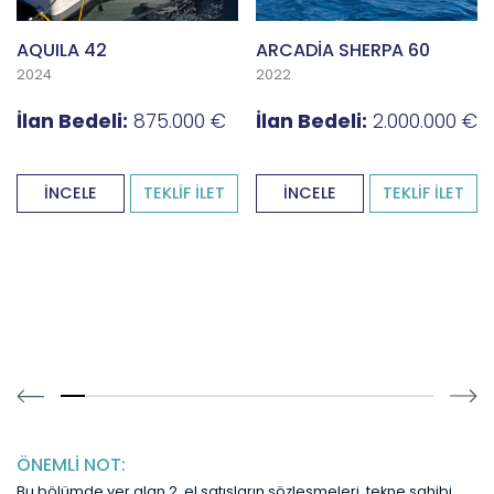
AQUILA 42
ARCADİA SHERPA 60
2024
2022
İlan Bedeli:
875.000 €
İlan Bedeli:
2.000.000 €
İNCELE
TEKLİF İLET
İNCELE
TEKLİF İLET
14.893617021276595% completed
ÖNEMLİ NOT:
Bu bölümde yer alan 2. el satışların sözleşmeleri, tekne sahibi