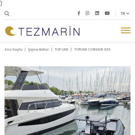
)
Ana Sayfa
/
Şişme Botlar
/
TOP LINE
/
TOPLINE CORSAIR X33