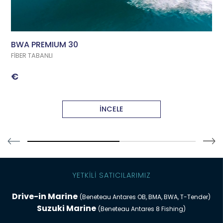
BWA PREMIUM 30
FİBER TABANLI
€
İNCELE
54.54545454545454% completed
YETKİLİ SATICILARIMIZ
Drive-in Marine
(Beneteau Antares OB, BMA, BWA, T-Tender)
Suzuki Marine
(Beneteau Antares 8 Fishing)