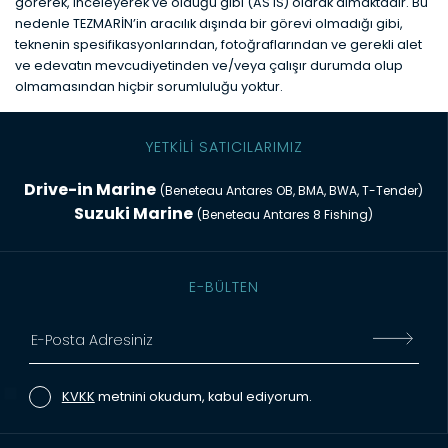
görerek, inceleyerek ve olduğu gibi (AS IS) olarak almaktadır. Bu
nedenle TEZMARİN’in aracılık dışında bir görevi olmadığı gibi,
teknenin spesifikasyonlarından, fotoğraflarından ve gerekli alet
ve edevatın mevcudiyetinden ve/veya çalışır durumda olup
olmamasından hiçbir sorumluluğu yoktur.
YETKİLİ SATICILARIMIZ
Drive-in Marine
(Beneteau Antares OB, BMA, BWA, T-Tender)
Suzuki Marine
(Beneteau Antares 8 Fishing)
E-BÜLTEN
KVKK
metnini okudum, kabul ediyorum.