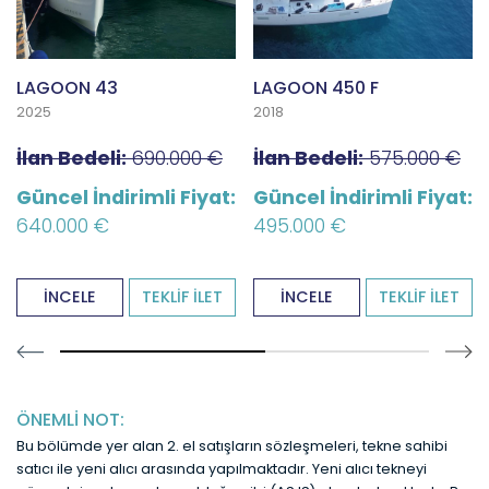
LAGOON 43
LAGOON 450 F
2025
2018
İlan Bedeli:
690.000 €
İlan Bedeli:
575.000 €
Güncel İndirimli Fiyat:
Güncel İndirimli Fiyat:
640.000 €
495.000 €
İNCELE
TEKLİF İLET
İNCELE
TEKLİF İLET
54.54545454545454% completed
ÖNEMLİ NOT:
Bu bölümde yer alan 2. el satışların sözleşmeleri, tekne sahibi
satıcı ile yeni alıcı arasında yapılmaktadır. Yeni alıcı tekneyi