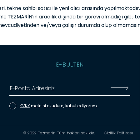
i, tekne sahibi satıcı ile yeni alıcı arasında yapılmaktadır
le TEZMARİN’in aracılık dışında bir görevi olmadığı gibi, 
 mevcudiyetinden ve/veya çalışır durumda olup olmamasın
E-BÜLTEN
KVKK
metnini okudum, kabul ediyorum.
© 2022 Tezmarin Tüm hakları saklıdır.
Gizlilik Politikası