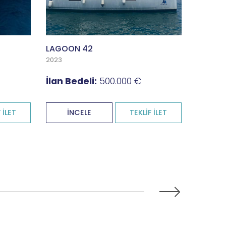
LAGOON 42
LAGOON
2023
2020
İlan Bedeli:
500.000 €
İlan B
 İLET
İNCELE
TEKLİF İLET
İN