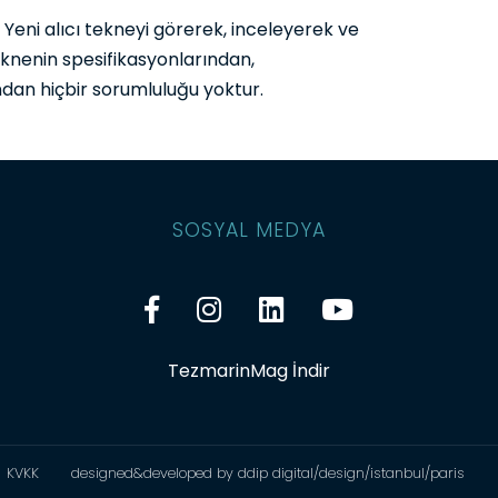
. Yeni alıcı tekneyi görerek, inceleyerek ve
teknenin spesifikasyonlarından,
dan hiçbir sorumluluğu yoktur.
SOSYAL MEDYA
TezmarinMag İndir
KVKK
designed&developed by ddip digital/design/istanbul/paris