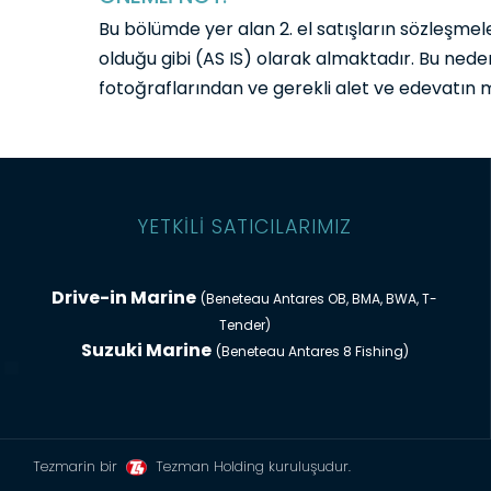
Bu bölümde yer alan 2. el satışların sözleşmeler
olduğu gibi (AS IS) olarak almaktadır. Bu neden
fotoğraflarından ve gerekli alet ve edevatın
YETKİLİ SATICILARIMIZ
Drive-in Marine
(Beneteau Antares OB, BMA, BWA, T-
Tender)
Suzuki Marine
(Beneteau Antares 8 Fishing)
Tezmarin bir
Tezman Holding kuruluşudur.