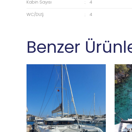
Kabin Sayısı
4
WC/DUŞ
4
Benzer Ürünl