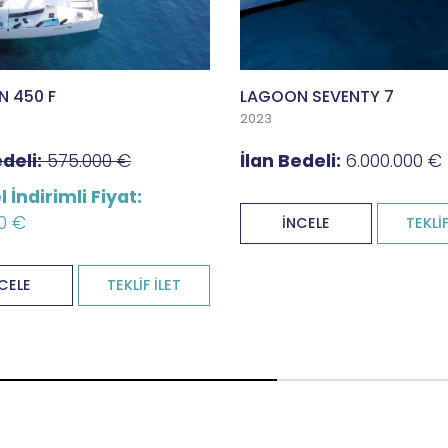
 450 F
LAGOON SEVENTY 7
2023
deli:
575.000 €
İlan Bedeli:
6.000.000 €
 İndirimli Fiyat:
0 €
İNCELE
TEKLİF
CELE
TEKLİF İLET