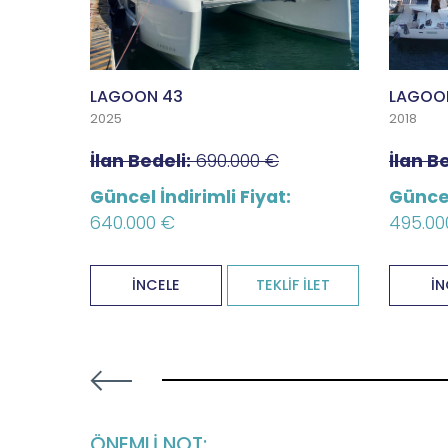
LAGOON 43
LAGOON
2025
2018
İlan Bedeli:
690.000 €
İlan Be
Güncel İndirimli Fiyat:
Güncel
640.000 €
495.00
 İLET
İNCELE
TEKLİF İLET
İN
54.54545454545454% completed
ÖNEMLİ NOT: